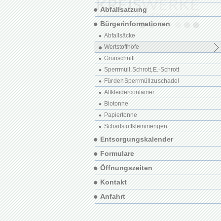
Abfallsatzung
Bürgerinformationen
Abfallsäcke
Wertstoffhöfe
Grünschnitt
Sperrmüll, Schrott, E.-Schrott
Für den Sperrmüll zu schade!
Altkleidercontainer
Biotonne
Papiertonne
Schadstoffkleinmengen
Entsorgungskalender
Formulare
Öffnungszeiten
Kontakt
Anfahrt