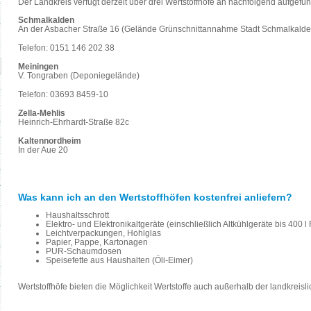
Der Landkreis verfügt derzeit über drei Wertstoffhöfe an nachfolgend aufgefüh
Schmalkalden
An der Asbacher Straße 16 (Gelände Grünschnittannahme Stadt Schmalkalde
Telefon: 0151 146 202 38
Meiningen
V. Tongraben (Deponiegelände)
Telefon: 03693 8459-10
Zella-Mehlis
Heinrich-Ehrhardt-Straße 82c
Kaltennordheim
In der Aue 20
Was kann ich an den Wertstoffhöfen kostenfrei anliefern?
Haushaltsschrott
Elektro- und Elektronikaltgeräte (einschließlich Altkühlgeräte bis 400
Leichtverpackungen, Hohlglas
Papier, Pappe, Kartonagen
PUR-Schaumdosen
Speisefette aus Haushalten (Öli-Eimer)
Wertstoffhöfe bieten die Möglichkeit Wertstoffe auch außerhalb der landkre