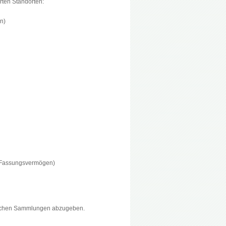
rten Standorten:
n)
 l Fassungsvermögen)
islichen Sammlungen abzugeben.