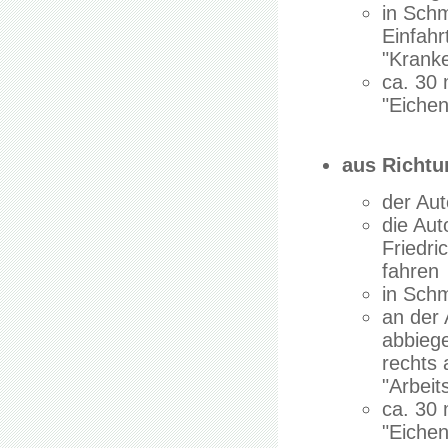
in Schm
Einfahr
"Krank
ca. 30
"Eichen
aus Richt
der Aut
die Au
Friedri
fahren
in Schm
an der 
abbiege
rechts 
"Arbei
ca. 30
"Eichen