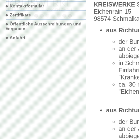
KREISWERKE S
Kontaktformular
Eichenrain 15
Zertifikate
98574 Schmalka
Öffentliche Ausschreibungen und
Vergaben
aus Richt
Anfahrt
der Bu
an der
abbieg
in Schm
Einfahr
"Krank
ca. 30
"Eichen
aus Richt
der Bu
an der
abbieg