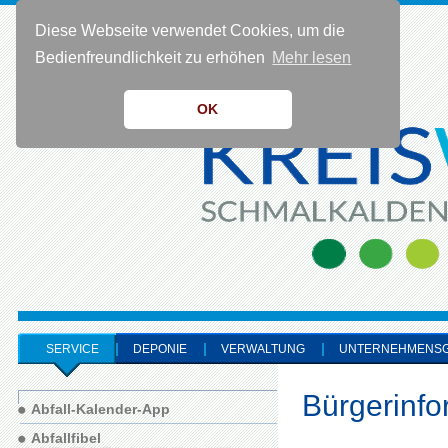
Diese Webseite verwendet Cookies, um die
KONTAKT 0 36 83 - 40 91 0
Bedienfreundlichkeit zu erhöhen
Mehr lesen
OK
SERVICE
DEPONIE
VERWALTUNG
UNTERNEHMENS
Bürgerinfo
Abfall-Kalender-App
Abfallfibel