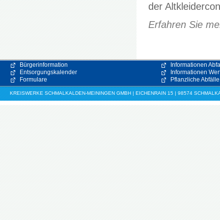
der Altkleiderc
Erfahren Sie meh
Bürgerinformation
Informationen Abfa
Entsorgungskalender
Informationen Wert
Formulare
Pflanzliche Abfälle
KREISWERKE SCHMALKALDEN-MEININGEN GMBH | EICHENRAIN 15 | 98574 SCHMALKALDE