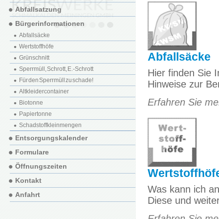
Abfallsatzung
Bürgerinformationen
Abfallsäcke
Wertstoffhöfe
Abfallsäcke
Grünschnitt
Sperrmüll, Schrott, E.-Schrott
Hier finden Sie 
Für den Sperrmüll zu schade!
Hinweise zur Be
Altkleidercontainer
Erfahren Sie meh
Biotonne
Papiertonne
Schadstoffkleinmengen
Entsorgungskalender
Formulare
Öffnungszeiten
Wertstoffhöf
Kontakt
Was kann ich an 
Anfahrt
Diese und weite
Erfahren Sie meh