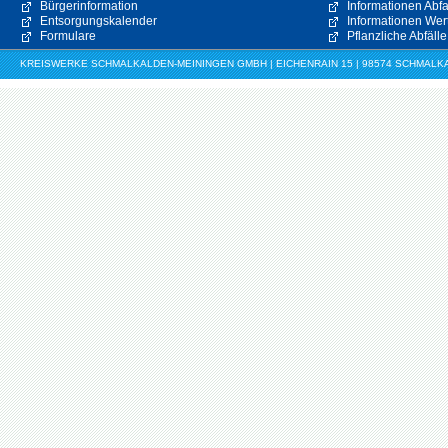
Bürgerinformation
Informationen Abfa
Entsorgungskalender
Informationen Wert
Formulare
Pflanzliche Abfälle
KREISWERKE SCHMALKALDEN-MEININGEN GMBH | EICHENRAIN 15 | 98574 SCHMALKALDE