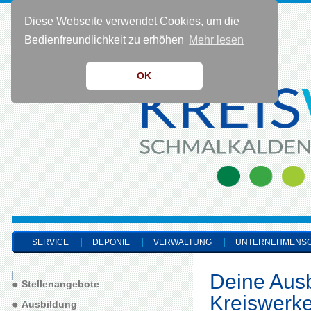
Diese Webseite verwendet Cookies, um die
KONTAKT 0 36 83 - 40 91 0
Bedienfreundlichkeit zu erhöhen
Mehr lesen
OK
SERVICE
DEPONIE
VERWALTUNG
UNTERNEHMENS
Deine Aus
Stellenangebote
Kreiswerk
Ausbildung