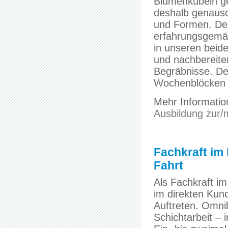
Blumenkübeln ge
deshalb genauso 
und Formen. Dei
erfahrungsgemäß
in unseren beid
und nachbereite
Begräbnisse. Den
Wochenblöcken a
Mehr Information
Ausbildung zur/m
Fachkraft im 
Fahrt
Als Fachkraft im
im direkten Kund
Auftreten. Omni
Schichtarbeit – 