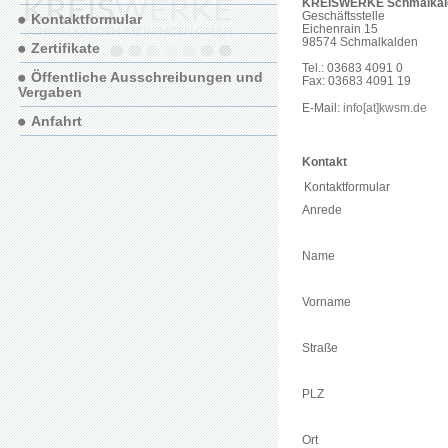
KREISWERKE Schmalkal
Geschäftsstelle
Kontaktformular
Eichenrain 15
98574 Schmalkalden
Zertifikate
Tel.: 03683 4091 0
Öffentliche Ausschreibungen und
Fax: 03683 4091 19
Vergaben
E-Mail:
info[at]kwsm.de
Anfahrt
Kontakt
Kontaktformular
Anrede
Name
Vorname
Straße
PLZ
Ort