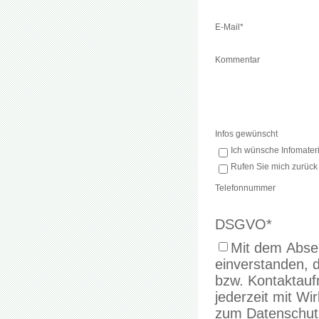
E-Mail
*
Kommentar
Infos gewünscht
Ich wünsche Infomateri
Rufen Sie mich zurück
Telefonnummer
DSGVO
*
Mit dem Absen
einverstanden, 
bzw. Kontaktaufnahme verwenden. 
jederzeit mit Wi
zum Datenschutz