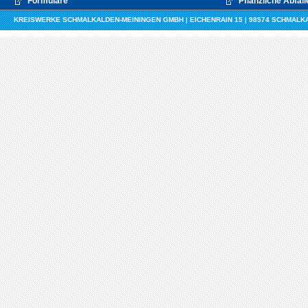
Formulare
Pflanzliche Abfäll
KREISWERKE SCHMALKALDEN-MEININGEN GMBH | EICHENRAIN 15 | 98574 SCHMALKALDE