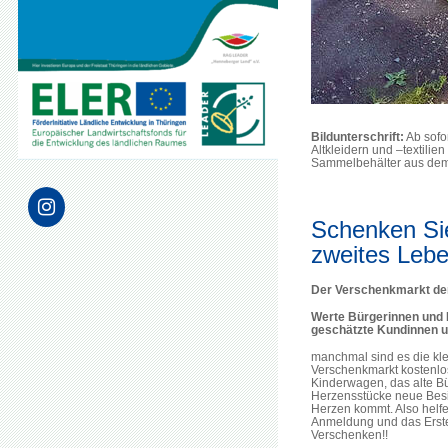
Bildunterschrift:
Ab sofo
Altkleidern und –textili
Sammelbehälter aus dem
Schenken Sie
zweites Leb
Der Verschenkmarkt der
Werte Bürgerinnen und 
geschätzte Kundinnen 
manchmal sind es die kl
Verschenkmarkt kostenlos
Kinderwagen, das alte Bü
Herzensstücke neue Besi
Herzen kommt. Also helfen
Anmeldung und das Erstel
Verschenken!!