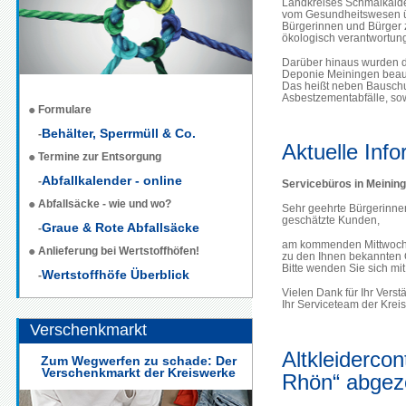
Landkreises Schmalkald
vom Gesundheitswesen üb
Bürgerinnen und Bürger z
ökologisch verantwortun
Darüber hinaus wurden d
Deponie Meiningen beauft
Das heißt neben Bauschut
Asbestzementabfälle, so
Formulare
alle
Antworten
Behälter, Sperrmüll & Co.
-
finden
Aktuelle In
Sie
Termine zur Entsorgung
hier...
Abfallkalender - online
-
Servicebüros in Meinin
Abfallsäcke - wie und wo?
Sehr geehrte Bürgerinne
geschätzte Kunden,
Graue & Rote Abfallsäcke
-
am kommenden Mittwoch, 
Anlieferung bei Wertstoffhöfen!
zu den Ihnen bekannten 
Bitte wenden Sie sich mi
Wertstoffhöfe Überblick
-
Vielen Dank für Ihr Verst
Ihr Serviceteam der Krei
Verschenkmarkt
Altkleiderco
Zum Wegwerfen zu schade: Der
Verschenkmarkt der Kreiswerke
Rhön“ abge