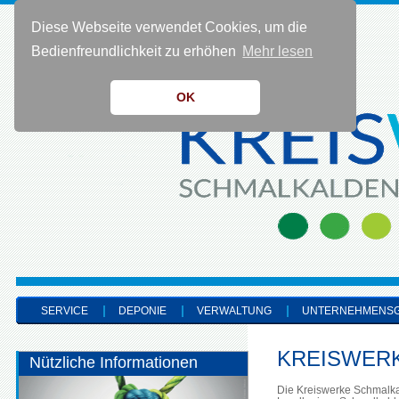
Diese Webseite verwendet Cookies, um die
KONTAKT 0 36 83 - 40 91 0
Bedienfreundlichkeit zu erhöhen
Mehr lesen
OK
SERVICE
DEPONIE
VERWALTUNG
UNTERNEHMENS
KREISWERKE
Nützliche Informationen
Die Kreiswerke Schmalka