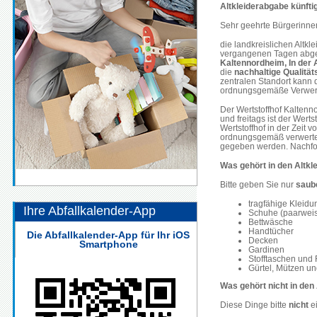
Altkleiderabgabe künft
Sehr geehrte Bürgerinne
die landkreislichen Altk
vergangenen Tagen abgez
Kaltennordheim, In der 
die
nachhaltige Qualität
zentralen Standort kann 
ordnungsgemäße Verwertu
Der Wertstoffhof Kaltenn
und freitags ist der Wer
Wertstoffhof in der Zeit
ordnungsgemäß verwertet 
gegeben werden. Nachfolg
Was gehört in den Altkl
Bitte geben Sie nur
saube
tragfähige Kleidu
Ihre Abfallkalender-App
Schuhe (paarweis
Bettwäsche
Handtücher
Die Abfallkalender-App für Ihr iOS
Decken
Smartphone
Gardinen
Stofftaschen und
Gürtel, Mützen u
Was gehört nicht in den
Diese Dinge bitte
nicht
ei