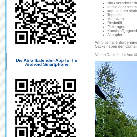
stark verschmutzt
nasse oder schimm
kaputte oder star
Teppiche
Matratzen
Restmüll
Elektrogeräte
Kunststoffgegens
Altpapier
Wir bitten alle Bürgerin
Säcke neben den Contain
Vielen Dank für Ihr Verst
Die Abfallkalender-App für Ihr
Android Smartphone