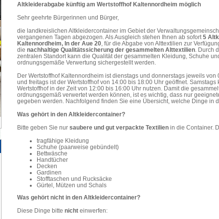
Altkleiderabgabe künftig am Wertstoffhof Kaltennordheim möglich
Sehr geehrte Bürgerinnen und Bürger,
die landkreislichen Altkleidercontainer im Gebiet der Verwaltungsgemeinsc
vergangenen Tagen abgezogen. Als Ausgleich stehen Ihnen ab sofort
5 Alt
Kaltennordheim, In der Aue 20
, für die Abgabe von Alttextilien zur Verfüg
die
nachhaltige Qualitätssicherung der gesammelten Alttextilien
. Durch 
zentralen Standort kann die Qualität der gesammelten Kleidung, Schuhe und
ordnungsgemäße Verwertung sichergestellt werden.
Der Wertstoffhof Kaltennordheim ist dienstags und donnerstags jeweils von 
und freitags ist der Wertstoffhof von 14:00 bis 18:00 Uhr geöffnet. Samsta
Wertstoffhof in der Zeit von 12:00 bis 16:00 Uhr nutzen. Damit die gesammel
ordnungsgemäß verwertet werden können, ist es wichtig, dass nur geeignete 
gegeben werden. Nachfolgend finden Sie eine Übersicht, welche Dinge in d
Was gehört in den Altkleidercontainer?
Bitte geben Sie nur
saubere und gut verpackte Textilien
in die Container. 
tragfähige Kleidung
Schuhe (paarweise gebündelt)
Bettwäsche
Handtücher
Decken
Gardinen
Stofftaschen und Rucksäcke
Gürtel, Mützen und Schals
Was gehört nicht in den Altkleidercontainer?
Diese Dinge bitte
nicht
einwerfen: