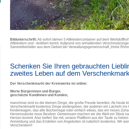
Bildunterschrift:
Ab sofort stehen 5 Altkleidercontainer auf dem Wertstoffh
Altkleidern und –textilien bereit. Aufgrund von anhaltenden Verschmutzung
Sammelbehälter aus dem Gebiet der Verwaltungsgemeinschaft „Hohe Rhö
Schenken Sie Ihren gebrauchten Liebli
zweites Leben auf dem Verschenkmark
Der Verschenkmarkt der Kreiswerke ist online:
Werte Bürgerinnen und Bürger,
geschätzte Kundinnen und Kunden,
manchmal sind es die kleinen Dinge, die große Freude bereiten. Ab heute 
Verschenkmarkt kostenlos Dinge weitergeben, die anderen ein Lächeln ins 
Kinderwagen, das alte Bücherregal oder einfach etwas, das ein neues Zuhaus
Herzensstücke neue Besitzer. Gemeinsam machen wir die Welt ein Stück na
Herzen kommt. Also helfen Sie mit, unsere Plattform aus der Taufe zu heben 
Anmeldung und das Erstellen von Angeboten ist natürlich kostenlos. Wir w
Verschenken!!