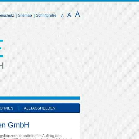
A
A
enschutz
Sitemap
Schriftgröße
A
OHNEN
ALLTAGSHELDEN
gen GmbH
skonzern koordiniert im Auftrag des