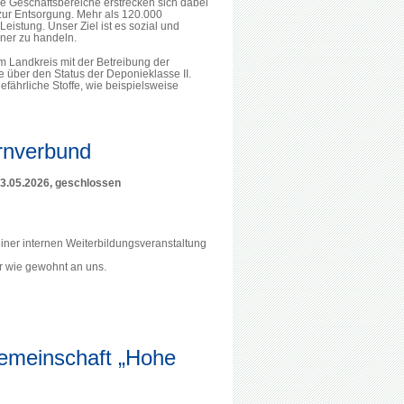
Geschäftsbereiche erstrecken sich dabei
ur Entsorgung. Mehr als 120.000
istung. Unser Ziel ist es sozial und
ner zu handeln.
Landkreis mit der Betreibung der
 über den Status der Deponieklasse II.
fährliche Stoffe, wie beispielsweise
rnverbund
3.05.2026, geschlossen
ner internen Weiterbildungsveranstaltung
r wie gewohnt an uns.
gemeinschaft „Hohe