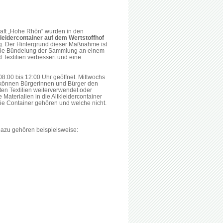
haft „Hohe Rhön“ wurden in den
kleidercontainer auf dem Wertstoffhof
ung. Der Hintergrund dieser Maßnahme ist
die Bündelung der Sammlung an einem
 Textilien verbessert und eine
08:00 bis 12:00 Uhr geöffnet. Mittwochs
gs können Bürgerinnen und Bürger den
ten Textilien weiterverwendet oder
Materialien in die Altkleidercontainer
ie Container gehören und welche nicht.
Dazu gehören beispielsweise: