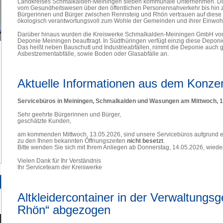
Landkreises Schmalkalden-Meiningen sieben kommunale Unternehmen. Die 
vom Gesundheitswesen über den öffentlichen Personennahverkehr bis hin z
Bürgerinnen und Bürger zwischen Rennsteig und Rhön vertrauen auf diese Le
ökologisch verantwortungsvoll zum Wohle der Gemeinden und ihrer Einwoh
Darüber hinaus wurden die Kreiswerke Schmalkalden-Meiningen GmbH vom 
Deponie Meiningen beauftragt. In Südthüringen verfügt einzig diese Deponie
Das heißt neben Bauschutt und Industrieabfällen, nimmt die Deponie auch ge
Asbestzementabfälle, sowie Boden oder Glasabfälle an.
alle
Antworten
finden
Aktuelle Informationen aus dem Konze
Sie
hier...
Servicebüros in Meiningen, Schmalkalden und Wasungen am Mittwoch, 1
Sehr geehrte Bürgerinnen und Bürger,
geschätzte Kunden,
am kommenden Mittwoch, 13.05.2026, sind unsere Servicebüros aufgrund ei
zu den Ihnen bekannten Öffnungszeiten
nicht besetzt
.
Bitte wenden Sie sich mit Ihrem Anliegen ab Donnerstag, 14.05.2026, wiede
Vielen Dank für Ihr Verständnis
Ihr Serviceteam der Kreiswerke
Altkleidercontainer in der Verwaltungs
Rhön“ abgezogen