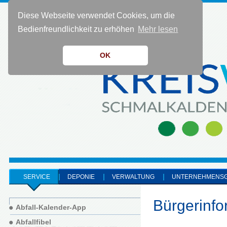
Diese Webseite verwendet Cookies, um die
KONTAKT 0 36 83 - 40 91 0
Bedienfreundlichkeit zu erhöhen
Mehr lesen
OK
SERVICE
DEPONIE
VERWALTUNG
UNTERNEHMENS
Bürgerinfo
Abfall-Kalender-App
Abfallfibel