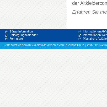
der Altkleiderc
Erfahren Sie meh
Bürgerinformation
Informationen Abfa
Entsorgungskalender
Informationen Wert
Formulare
Pflanzliche Abfälle
KREISWERKE SCHMALKALDEN-MEININGEN GMBH | EICHENRAIN 15 | 98574 SCHMALKALDE