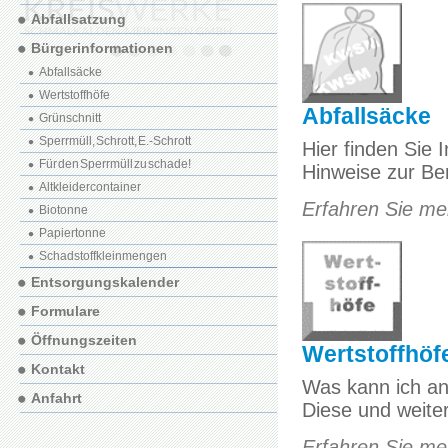
Abfallsatzung
Bürgerinformationen
Abfallsäcke
Wertstoffhöfe
Abfallsäcke
Grünschnitt
Sperrmüll, Schrott, E.-Schrott
Hier finden Sie 
Für den Sperrmüll zu schade!
Hinweise zur Be
Altkleidercontainer
Erfahren Sie meh
Biotonne
Papiertonne
Schadstoffkleinmengen
Entsorgungskalender
Formulare
Öffnungszeiten
Wertstoffhöf
Kontakt
Was kann ich an 
Anfahrt
Diese und weite
Erfahren Sie meh