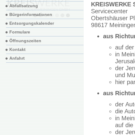
KREISWERKE S
Abfallsatzung
Servicecenter
Bürgerinformationen
Obertshäuser Pl
Entsorgungskalender
98617 Meininge
Formulare
aus Richt
Öffnungszeiten
auf der
Kontakt
in Mein
Anfahrt
Jerusal
der Jer
und Mul
hier pa
aus Richtu
der Aut
die Aut
in Mein
auf die
der Jer