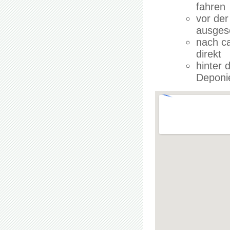
fahren
vor der
ausgesc
nach ca
direkt
hinter 
Deponi