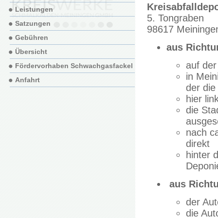
Kreisabfalldep
Leistungen
5. Tongraben
Satzungen
98617 Meininge
Gebühren
aus Richt
Übersicht
auf der
Fördervorhaben Schwachgasfackel
in Mein
Anfahrt
der die
hier li
die Sta
ausgesc
nach ca
direkt
hinter 
Deponi
aus Richt
der Aut
die Aut