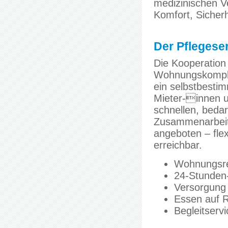
medizinischen Ve
Komfort, Sicher
Der Pflegeser
Die Kooperation
Wohnungskomplex
ein selbstbest
Mieter-innen u
schnellen, bedar
Zusammenarbeit 
angeboten – flexi
erreichbar.
Wohnungsre
24-Stunden-
Versorgung 
Essen auf 
Begleitserv