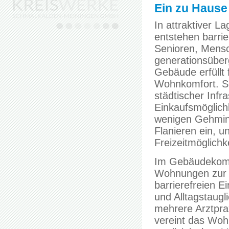
Ein zu Hause
In attraktiver 
entstehen barri
Senioren, Mensc
generationsüber
Gebäude erfüllt 
Wohnkomfort. Sc
städtischer Infr
Einkaufsmöglichk
wenigen Gehminut
Flanieren ein, u
Freizeitmöglichk
Im Gebäudekompl
Wohnungen zur Ve
barrierefreien 
und Alltagstaugl
mehrere Arztpra
vereint das Wo