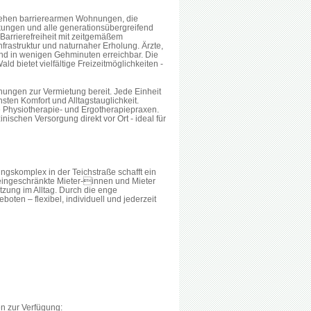
stehen barrierearmen Wohnungen, die
nkungen und alle generationsübergreifend
Barrierefreiheit mit zeitgemäßem
frastruktur und naturnaher Erholung. Ärzte,
ind in wenigen Gehminuten erreichbar. Die
d bietet vielfältige Freizeitmöglichkeiten -
ngen zur Vermie­tung bereit. Jede Einheit
hsten Komfort und Alltagstauglichkeit.
e Physiotherapie- und Ergotherapiepraxen.
schen Versorgung direkt vor Ort - ideal für
gskomplex in der Teichstraße schafft ein
eingeschränkte Mieter-innen und Mieter
tzung im Alltag. Durch die enge
ten – flexibel, individuell und jederzeit
n zur Verfügung: