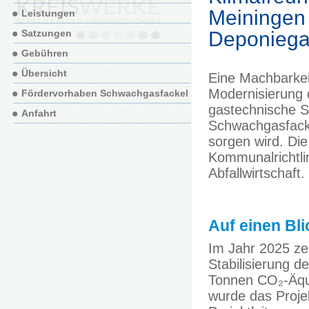
Meiningen 
Leistungen
Deponiega
Satzungen
Gebühren
Übersicht
Eine Machbarkeit
Modernisierung 
Fördervorhaben Schwachgasfackel
gastechnische S
Anfahrt
Schwachgasfackel
sorgen wird. Di
Kommunalrichtli
Abfallwirtschaft.
Auf einen Bli
Im Jahr 2025 zei
Stabilisierung 
Tonnen CO₂-Äqui
wurde das Proje