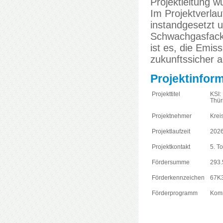
Projektleitung 
Im Projektverla
instandgesetzt 
Schwachgasfacke
ist es, die Emis
zukunftssicher a
Projektinfor
Projekttitel
KSI:
Thür
Projektnehmer
Krei
Projektlaufzeit
2026
Projektkontakt
5. T
Fördersumme
293.
Förderkennzeichen
67K
Förderprogramm
Komm