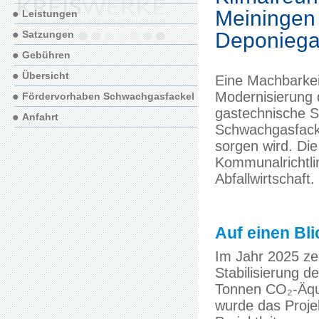
Meiningen 
Leistungen
Deponiega
Satzungen
Gebühren
Übersicht
Eine Machbarkeit
Modernisierung 
Fördervorhaben Schwachgasfackel
gastechnische S
Anfahrt
Schwachgasfackel
sorgen wird. Di
Kommunalrichtli
Abfallwirtschaft.
Auf einen Bli
Im Jahr 2025 zei
Stabilisierung 
Tonnen CO₂-Äqui
wurde das Proje