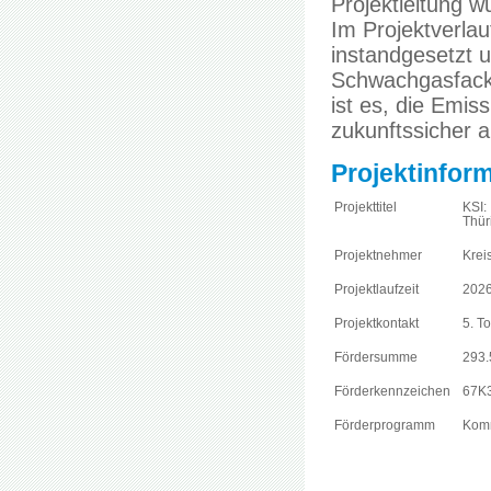
Projektleitung 
Im Projektverla
instandgesetzt 
Schwachgasfacke
ist es, die Emis
zukunftssicher a
Projektinfor
Projekttitel
KSI:
Thür
Projektnehmer
Krei
Projektlaufzeit
2026
Projektkontakt
5. T
Fördersumme
293.
Förderkennzeichen
67K
Förderprogramm
Komm