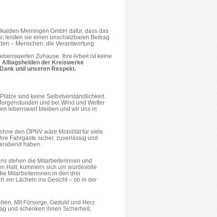
alkalden-Meiningen GmbH dafür, dass das
r, leisten sie einen unschätzbaren Beitrag
elden – Menschen, die Verantwortung
enswerten Zuhause. Ihre Arbeit ist keine
 Alltagshelden der Kreiswerke
Dank und unseren Respekt.
Plätze sind keine Selbstverständlichkeit.
n Morgenstunden und bei Wind und Wetter
en lebenswert bleiben und wir uns in
 ohne den ÖPNV wäre Mobilität für viele
re Fahrgäste sicher, zuverlässig und
eierabend haben.
s stehen die Mitarbeiterinnen und
ben Halt, kümmern sich um würdevolle
ie Mitarbeiterinnen in den drei
ein Lächeln ins Gesicht – ob in der
ieben. Mit Fürsorge, Geduld und Herz
ltag und schenken ihnen Sicherheit,