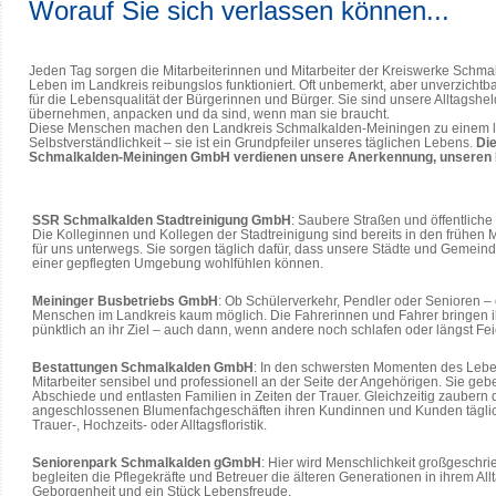
Worauf Sie sich verlassen können...
Jeden Tag sorgen die Mitarbeiterinnen und Mitarbeiter der Kreiswerke Schm
Leben im Landkreis reibungslos funktioniert. Oft unbemerkt, aber unverzichtba
für die Lebensqualität der Bürgerinnen und Bürger. Sie sind unsere Alltagsh
übernehmen, anpacken und da sind, wenn man sie braucht.
Diese Menschen machen den Landkreis Schmalkalden-Meiningen zu einem leb
Selbstverständlichkeit – sie ist ein Grundpfeiler unseres täglichen Lebens.
Die
Schmalkalden-Meiningen GmbH verdienen unsere Anerkennung, unseren 
SSR Schmalkalden Stadtreinigung GmbH
: Saubere Straßen und öffentliche 
Die Kolleginnen und Kollegen der Stadtreinigung sind bereits in den frühe
für uns unterwegs. Sie sorgen täglich dafür, dass unsere Städte und Gemeind
einer gepflegten Umgebung wohlfühlen können.
Meininger Busbetriebs GmbH
: Ob Schülerverkehr, Pendler oder Senioren –
Menschen im Landkreis kaum möglich. Die Fahrerinnen und Fahrer bringen ih
pünktlich an ihr Ziel – auch dann, wenn andere noch schlafen oder längst F
Bestattungen Schmalkalden GmbH
: In den schwersten Momenten des Leben
Mitarbeiter sensibel und professionell an der Seite der Angehörigen. Sie ge
Abschiede und entlasten Familien in Zeiten der Trauer. Gleichzeitig zaubern d
angeschlossenen Blumenfachgeschäften ihren Kundinnen und Kunden täglich 
Trauer-, Hochzeits- oder Alltagsfloristik.
Seniorenpark Schmalkalden gGmbH
: Hier wird Menschlichkeit großgeschr
begleiten die Pflegekräfte und Betreuer die älteren Generationen in ihrem Al
Geborgenheit und ein Stück Lebensfreude.