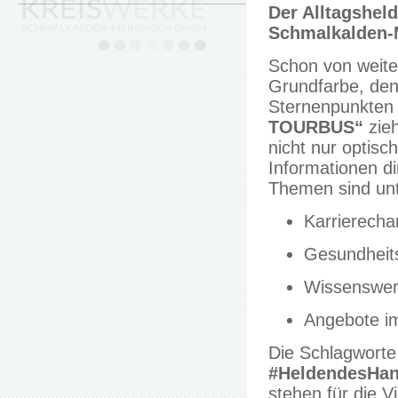
Der Alltagshel
Schmalkalden-
Schon von weitem
Grundfarbe, den
Sternenpunkten
TOURBUS“
zieh
nicht nur optisc
Informationen d
Themen sind un
Karrierecha
Gesundheit
Wissenswert
Angebote i
Die Schlagwort
#HeldendesHan
stehen für die V