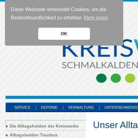
Diese Webseite verwendet Cookies, um die
KONTAKT 0 36 83 - 40 91 0
Bedienfreundlichkeit zu erhöhen
Mehr lesen
OK
SERVICE
DEPONIE
VERWALTUNG
UNTERNEHMENS
Unser Allt
Die Alltagshelden der Kreiswerke
Alltagshelden Tourbus