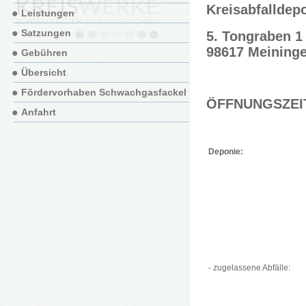
Kreisabfalldep
Leistungen
Satzungen
5. Tongraben 1
98617 Meining
Gebühren
Übersicht
Fördervorhaben Schwachgasfackel
ÖFFNUNGSZEI
Anfahrt
Deponie:
- zugelassene Abfälle: