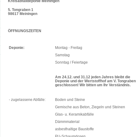
Kreisabfalldeponie Meiningen
5. Tongraben 1
98617 Meiningen
ÖFFNUNGSZEITEN
Deponie:
Montag - Freitag
Samstag
Sonntag / Feiertage
Am 24.12. und 31.12 jeden Jahres bleibt die
Deponie und der Wertstoffhof am V. Tongraben
geschlossen! Wir bitten um Ihr Verständnis.
- zugelassene Abfälle:
Boden und Steine
Gemische aus Beton, Ziegeln und Steinen
Glas- u. Keramikabfälle
Dämmmaterial
asbesthaltige Baustoffe
PU-Schaumdosen