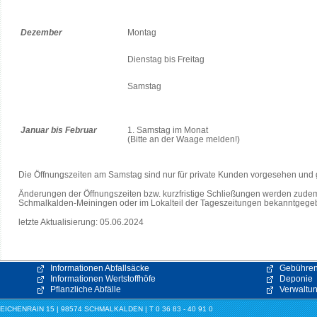
Dezember
Montag
Dienstag bis Freitag
Samstag
Januar bis Februar
1. Samstag im Monat
(Bitte an der Waage melden!)
Die Öffnungszeiten am Samstag sind nur für private Kunden vorgesehen und g
Änderungen der Öffnungszeiten bzw. kurzfristige Schließungen werden zudem 
Schmalkalden-Meiningen oder im Lokalteil der Tageszeitungen bekanntgege
letzte Aktualisierung: 05.06.2024
Informationen Abfallsäcke
Gebühre
Informationen Wertstoffhöfe
Deponie
Pflanzliche Abfälle
Verwaltu
HENRAIN 15 | 98574 SCHMALKALDEN | T 0 36 83 - 40 91 0