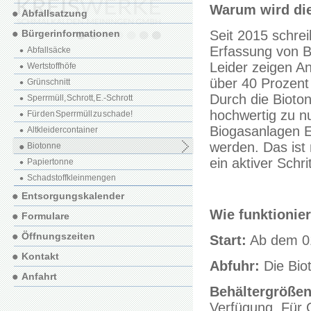
Warum wird die
Abfallsatzung
Bürgerinformationen
Seit 2015 schrei
Erfassung von B
Abfallsäcke
Leider zeigen A
Wertstoffhöfe
über 40 Prozent 
Grünschnitt
Durch die Bioton
Sperrmüll, Schrott, E.-Schrott
hochwertig zu n
Für den Sperrmüll zu schade!
Biogasanlagen E
Altkleidercontainer
werden. Das ist 
Biotonne
ein aktiver Schr
Papiertonne
Schadstoffkleinmengen
Entsorgungskalender
Wie funktionie
Formulare
Öffnungszeiten
Start:
Ab dem 01
Kontakt
Abfuhr:
Die Biot
Anfahrt
Behältergrößen
Verfügung. Für