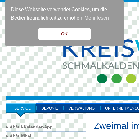
Diese Webseite verwendet Cookies, um die
KONTAKT 0 36 83 - 40 91 0
Bedienfreundlichkeit zu erhöhen
Mehr lesen
OK
SERVICE
DEPONIE
VERWALTUNG
UNTERNEHMENS
Zweimal im
Abfall-Kalender-App
Abfallfibel