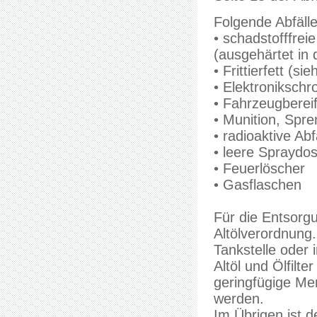
Folgende Abfäll
• schadstofffre
(ausgehärtet in
• Frittierfett (s
• Elektronikschro
• Fahrzeugberei
• Munition, Spre
• radioaktive Abf
• leere Spraydo
• Feuerlöscher
• Gasflaschen
Für die Entsorgu
Altölverordnung
Tankstelle oder
Altöl und Ölfil
geringfügige Me
werden.
Im Übrigen ist de