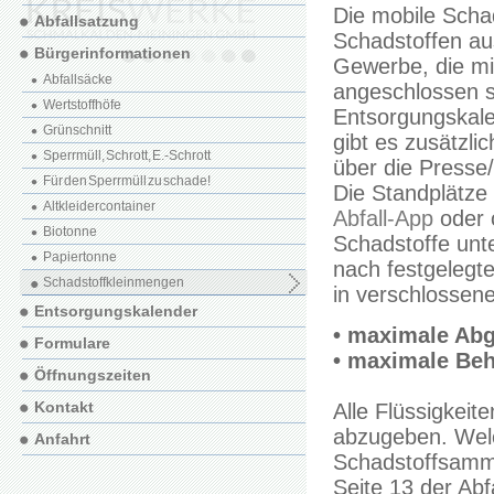
Die mobile Scha
Abfallsatzung
Schadstoffen au
Bürgerinformationen
Gewerbe, die mi
Abfallsäcke
angeschlossen s
Wertstoffhöfe
Entsorgungskale
Grünschnitt
gibt es zusätzli
Sperrmüll, Schrott, E.-Schrott
über die Presse
Für den Sperrmüll zu schade!
Die Standplätze 
Altkleidercontainer
Abfall-App
oder 
Biotonne
Schadstoffe unt
Papiertonne
nach festgelegt
Schadstoffkleinmengen
in verschlossen
Entsorgungskalender
• maximale Abg
Formulare
• maximale Beh
Öffnungszeiten
Kontakt
Alle Flüssigkei
abzugeben. Welc
Anfahrt
Schadstoffsamm
Seite 13 der Abfa