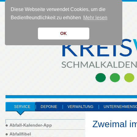
Diese Webseite verwendet Cookies, um die
KONTAKT 0 36 83 - 40 91 0
Bedienfreundlichkeit zu erhöhen
Mehr lesen
OK
SERVICE
DEPONIE
VERWALTUNG
UNTERNEHMENS
Zweimal im
Abfall-Kalender-App
Abfallfibel