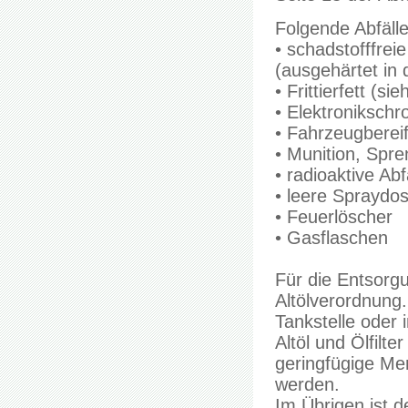
Folgende Abfäll
• schadstofffre
(ausgehärtet in
• Frittierfett (s
• Elektronikschro
• Fahrzeugberei
• Munition, Spre
• radioaktive Abf
• leere Spraydo
• Feuerlöscher
• Gasflaschen
Für die Entsorgu
Altölverordnung
Tankstelle oder
Altöl und Ölfil
geringfügige Me
werden.
Im Übrigen ist de