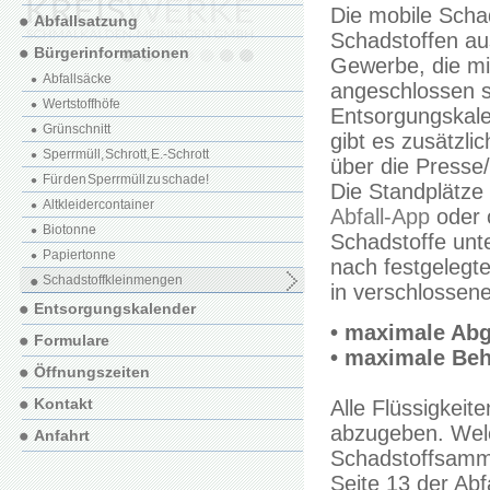
Die mobile Scha
Abfallsatzung
Schadstoffen au
Bürgerinformationen
Gewerbe, die mi
Abfallsäcke
angeschlossen s
Wertstoffhöfe
Entsorgungskale
Grünschnitt
gibt es zusätzli
Sperrmüll, Schrott, E.-Schrott
über die Presse
Für den Sperrmüll zu schade!
Die Standplätze 
Altkleidercontainer
Abfall-App
oder 
Biotonne
Schadstoffe unt
Papiertonne
nach festgelegt
Schadstoffkleinmengen
in verschlossen
Entsorgungskalender
• maximale Abg
Formulare
• maximale Beh
Öffnungszeiten
Kontakt
Alle Flüssigkei
abzugeben. Welc
Anfahrt
Schadstoffsamm
Seite 13 der Abfa