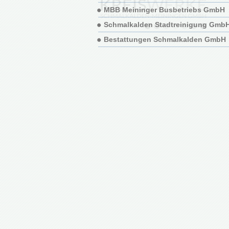
MBB Meininger Busbetriebs GmbH
Schmalkalden Stadtreinigung Gmb
Bestattungen Schmalkalden GmbH