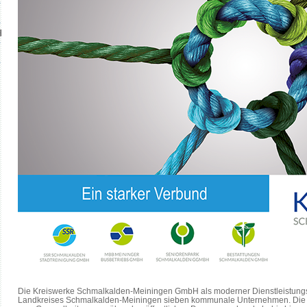
H
Die Kreiswerke Schmalkalden-Meiningen GmbH als moderner Dienstleistungsk
Landkreises Schmalkalden-Meiningen sieben kommunale Unternehmen. Die G