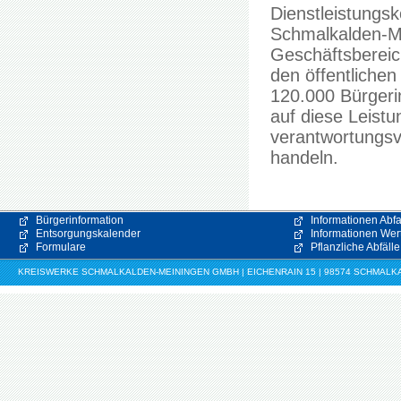
Dienstleistungsk
Schmalkalden-M
Geschäftsbereic
den öffentliche
120.000 Bürgeri
auf diese Leistu
verantwortungsv
handeln.
Bürgerinformation
Informationen Abfa
Entsorgungskalender
Informationen Wert
Formulare
Pflanzliche Abfälle
KREISWERKE SCHMALKALDEN-MEININGEN GMBH | EICHENRAIN 15 | 98574 SCHMALKALDE