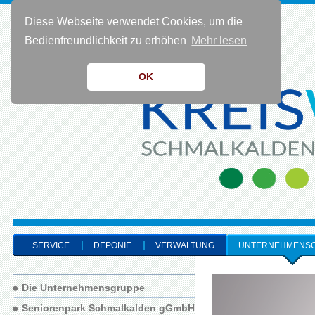
Diese Webseite verwendet Cookies, um die
KONTAKT 0 36 83 - 40 91 0
Bedienfreundlichkeit zu erhöhen
Mehr lesen
OK
SERVICE
DEPONIE
VERWALTUNG
UNTERNEHMENS
Die Unternehmensgruppe
Seniorenpark Schmalkalden gGmbH