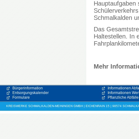
Hauptaufgaben s
Schülerverkehrs
Schmalkalden u
Das Gesamtstre
Haltestellen. In
Fahrplankilomet
Mehr Informati
Bürgerinformation
Informationen Abfa
Entsorgungskalender
Informationen Wert
Formulare
Pflanzliche Abfälle
KREISWERKE SCHMALKALDEN-MEININGEN GMBH | EICHENRAIN 15 | 98574 SCHMALKALDE