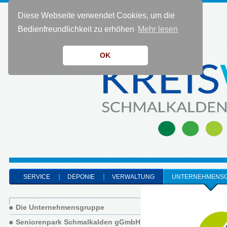
Diese Webseite verwendet Cookies, um die
KONTAKT 0 36 83 - 40 91 0
Bedienfreundlichkeit zu erhöhen
Mehr lesen
OK
SERVICE
DEPONIE
VERWALTUNG
UNTERNEHMENS
Die Unternehmensgruppe
Seniorenpark Schmalkalden gGmbH