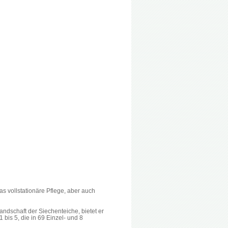
as vollstationäre Pflege, aber auch
ndschaft der Siechenteiche, bietet er
is 5, die in 69 Einzel- und 8