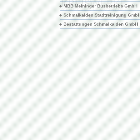
MBB Meininger Busbetriebs GmbH
Schmalkalden Stadtreinigung Gmb
Bestattungen Schmalkalden GmbH