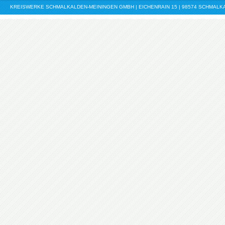
KREISWERKE SCHMALKALDEN-MEININGEN GMBH | EICHENRAIN 15 | 98574 SCHMALKALDE