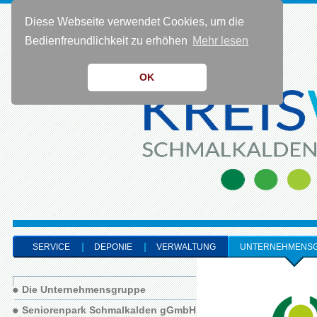
Diese Webseite verwendet Cookies, um die
KONTAKT 0 36 83 - 40 91 0
Bedienfreundlichkeit zu erhöhen
Mehr lesen
OK
SERVICE
DEPONIE
VERWALTUNG
UNTERNEHMENS
Die Unternehmensgruppe
Seniorenpark Schmalkalden gGmbH