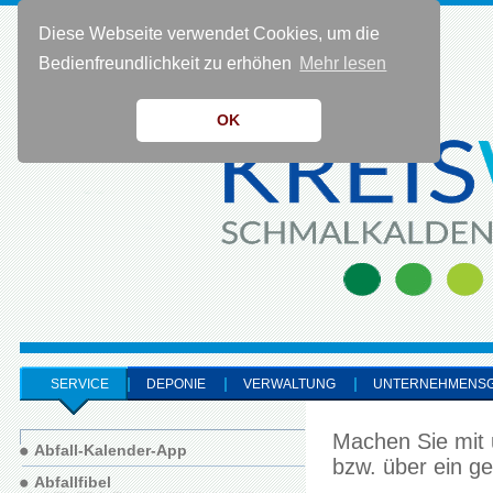
Diese Webseite verwendet Cookies, um die
KONTAKT 0 36 83 - 40 91 0
Bedienfreundlichkeit zu erhöhen
Mehr lesen
OK
SERVICE
DEPONIE
VERWALTUNG
UNTERNEHMENS
Machen Sie mit 
Abfall-Kalender-App
bzw. über ein g
Abfallfibel