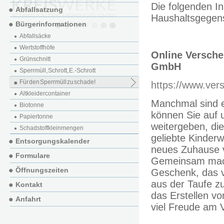
Die folgenden In
Abfallsatzung
Haushaltsgegens
Bürgerinformationen
Abfallsäcke
Wertstoffhöfe
Online Versch
Grünschnitt
GmbH
Sperrmüll, Schrott, E.-Schrott
Für den Sperrmüll zu schade!
https://www.ve
Altkleidercontainer
Manchmal sind e
Biotonne
können Sie auf 
Papiertonne
weitergeben, di
Schadstoffkleinmengen
geliebte Kinderw
Entsorgungskalender
neues Zuhause v
Formulare
Gemeinsam mache
Öffnungszeiten
Geschenk, das v
aus der Taufe z
Kontakt
das Erstellen vo
Anfahrt
viel Freude am 