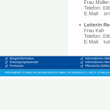
Frau Müller
Telefon: 03
E-Mail:
am
Leiterin 
Frau Kah
Telefon: 03
E-Mail:
ka
Bürgerinformation
Informationen Abfa
Entsorgungskalender
Informationen Wert
Formulare
Pflanzliche Abfälle
KREISWERKE SCHMALKALDEN-MEININGEN GMBH | EICHENRAIN 15 | 98574 SCHMALKALDE