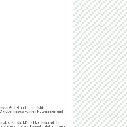
iningen GmbH und ermöglicht das
. Darüber hinaus können Nutzerinnen und
b sofort die Möglichkeit jederzeit ihren
 dabei zu haben. Einmal installiert, kann