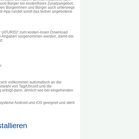
n und Bürger ein kostenfreies Zusatzangebot,
e den Bürgerinnen und Bürger auch unterwegs
fall-App rundet somit das bisher angebotene
der (ATURIS)“ zum kosten-losen Download
iche Angaben vorgenommen werden, damit die
d:
r
t sich vollkommen automatisch an die
uswahl von Tag/Uhrzeit und die
 erfolgt dann, ähnlich wie bei eingehenden
ssysteme Android und iOS geeignet und steht
allieren