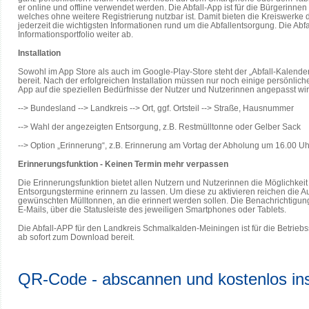
er online und offline verwendet werden. Die Abfall-App ist für die Bürgerinne
welches ohne weitere Registrierung nutzbar ist. Damit bieten die Kreiswerk
jederzeit die wichtigsten Informationen rund um die Abfallentsorgung. Die Ab
Informationsportfolio weiter ab.
Installation
Sowohl im App Store als auch im Google-Play-Store steht der „Abfall-Kalen
bereit. Nach der erfolgreichen Installation müssen nur noch einige persönl
App auf die speziellen Bedürfnisse der Nutzer und Nutzerinnen angepasst wir
--> Bundesland --> Landkreis --> Ort, ggf. Ortsteil --> Straße, Hausnummer
--> Wahl der angezeigten Entsorgung, z.B. Restmülltonne oder Gelber Sack
--> Option „Erinnerung“, z.B. Erinnerung am Vortag der Abholung um 16.00 Uh
Erinnerungsfunktion - Keinen Termin mehr verpassen
Die Erinnerungsfunktion bietet allen Nutzern und Nutzerinnen die Möglichkei
Entsorgungstermine erinnern zu lassen. Um diese zu aktivieren reichen die A
gewünschten Mülltonnen, an die erinnert werden sollen. Die Benachrichtigung
E-Mails, über die Statusleiste des jeweiligen Smartphones oder Tablets.
Die Abfall-APP für den Landkreis Schmalkalden-Meiningen ist für die Betrieb
ab sofort zum Download bereit.
QR-Code - abscannen und kostenlos inst