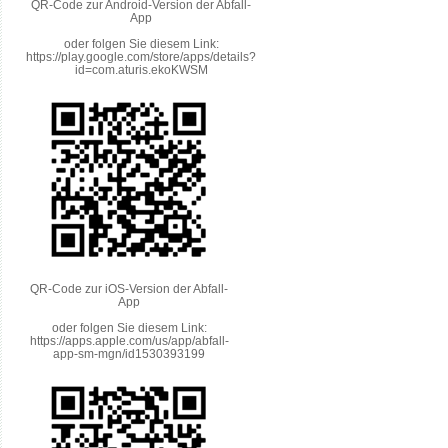
QR-Code zur Android-Version der Abfall-
App
oder folgen Sie diesem Link:
https://play.google.com/store/apps/details?
id=com.aturis.ekoKWSM
QR-Code zur iOS-Version der Abfall-
App
oder folgen Sie diesem Link:
https://apps.apple.com/us/app/abfall-
app-sm-mgn/id1530393199