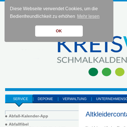
Diese Webseite verwendet Cookies, um die
KONTAKT 0 36 83 - 40 91 0
Bedienfreundlichkeit zu erhöhen
Mehr lesen
OK
SERVICE
DEPONIE
VERWALTUNG
UNTERNEHMENS
Altkleidercont
Abfall-Kalender-App
Abfallfibel