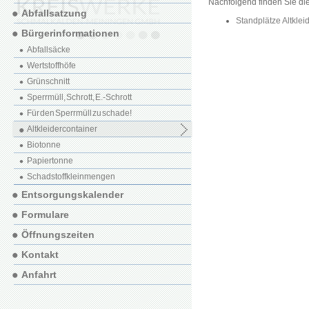
Nachfolgend finden Sie di
Abfallsatzung
Standplätze Altklei
Bürgerinformationen
Abfallsäcke
Wertstoffhöfe
Grünschnitt
Sperrmüll, Schrott, E.-Schrott
Für den Sperrmüll zu schade!
Altkleidercontainer
Biotonne
Papiertonne
Schadstoffkleinmengen
Entsorgungskalender
Formulare
Öffnungszeiten
Kontakt
Anfahrt