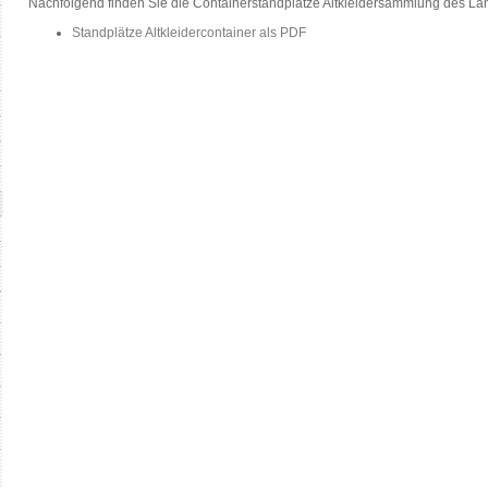
Nachfolgend finden Sie die Containerstandplätze Altkleidersammlung des L
Standplätze Altkleidercontainer als PDF