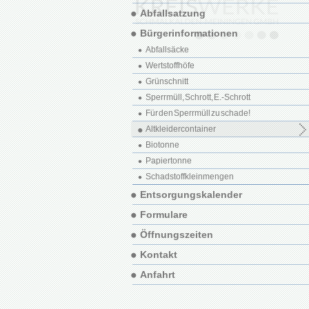
Abfallsatzung
Bürgerinformationen
Abfallsäcke
Wertstoffhöfe
Grünschnitt
Sperrmüll, Schrott, E.-Schrott
Für den Sperrmüll zu schade!
Altkleidercontainer
Biotonne
Papiertonne
Schadstoffkleinmengen
Entsorgungskalender
Formulare
Öffnungszeiten
Kontakt
Anfahrt