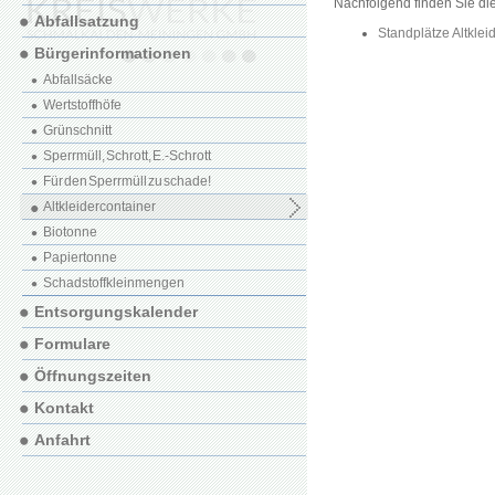
Nachfolgend finden Sie di
Abfallsatzung
Standplätze Altklei
Bürgerinformationen
Abfallsäcke
Wertstoffhöfe
Grünschnitt
Sperrmüll, Schrott, E.-Schrott
Für den Sperrmüll zu schade!
Altkleidercontainer
Biotonne
Papiertonne
Schadstoffkleinmengen
Entsorgungskalender
Formulare
Öffnungszeiten
Kontakt
Anfahrt