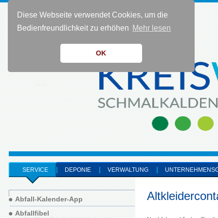
Diese Webseite verwendet Cookies, um die
KONTAKT 0 36 83 - 40 91 0
Bedienfreundlichkeit zu erhöhen
Mehr lesen
OK
SERVICE
DEPONIE
VERWALTUNG
UNTERNEHMENS
Altkleidercont
Abfall-Kalender-App
Abfallfibel