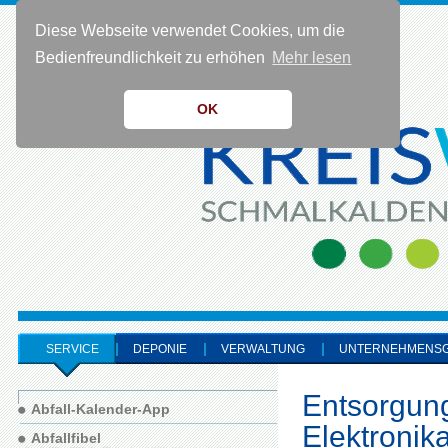
Diese Webseite verwendet Cookies, um die
KONTAKT 0 36 83 - 40 91 0
Bedienfreundlichkeit zu erhöhen
Mehr lesen
OK
SERVICE
DEPONIE
VERWALTUNG
UNTERNEHMENS
Entsorgung
Abfall-Kalender-App
Elektronik
Abfallfibel