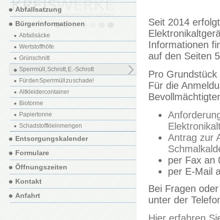
Abfallsatzung
Seit 2014 erfolg
Bürgerinformationen
Elektronikaltger
Abfallsäcke
Informationen fi
Wertstoffhöfe
auf den Seiten 5
Grünschnitt
Sperrmüll, Schrott, E.-Schrott
Pro Grundstück 
Für den Sperrmüll zu schade!
Für die Anmeld
Altkleidercontainer
Bevollmächtigte
Biotonne
Anforderung
Papiertonne
Elektronikal
Schadstoffkleinmengen
Antrag zur 
Entsorgungskalender
Schmalkalde
Formulare
per Fax an 
Öffnungszeiten
per E-Mail 
Kontakt
Bei Fragen oder
Anfahrt
unter der Telef
Hier erfahren S