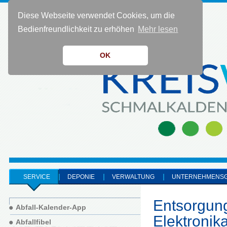
Diese Webseite verwendet Cookies, um die
KONTAKT 0 36 83 - 40 91 0
Bedienfreundlichkeit zu erhöhen
Mehr lesen
OK
SERVICE
DEPONIE
VERWALTUNG
UNTERNEHMENS
Entsorgung
Abfall-Kalender-App
Elektronik
Abfallfibel