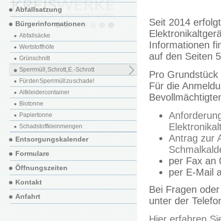
Abfallsatzung
Seit 2014 erfolg
Bürgerinformationen
Elektronikaltger
Abfallsäcke
Informationen fi
Wertstoffhöfe
auf den Seiten 5
Grünschnitt
Sperrmüll, Schrott, E.-Schrott
Pro Grundstück 
Für den Sperrmüll zu schade!
Für die Anmeld
Altkleidercontainer
Bevollmächtigte
Biotonne
Anforderung
Papiertonne
Elektronikal
Schadstoffkleinmengen
Antrag zur 
Entsorgungskalender
Schmalkalde
Formulare
per Fax an 
Öffnungszeiten
per E-Mail 
Kontakt
Bei Fragen oder
Anfahrt
unter der Telef
Hier erfahren S