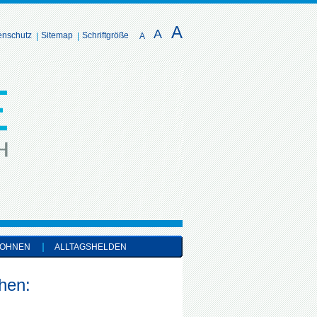
A
A
enschutz
Sitemap
Schriftgröße
A
OHNEN
ALLTAGSHELDEN
hen: