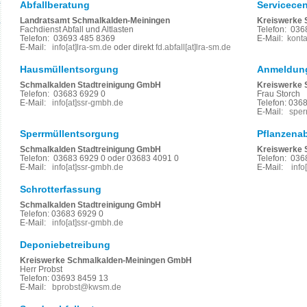
Abfallberatung
Servicecen
Landratsamt Schmalkalden-Meiningen
Kreiswerke 
Fachdienst Abfall und Altlasten
Telefon: 036
Telefon: 03693 485 8369
E-Mail:
konta
E-Mail:
info[at]lra-sm.de
oder direkt
fd.abfall[at]lra-sm.de
Hausmüllentsorgung
Anmeldung
Schmalkalden Stadtreinigung GmbH
Kreiswerke 
Telefon: 03683 6929 0
Frau Storch
E-Mail:
info[at]ssr-gmbh.de
Telefon: 036
E-Mail:
sper
Sperrmüllentsorgung
Pflanzenab
Schmalkalden Stadtreinigung GmbH
Kreiswerke 
Telefon: 03683 6929 0 oder 03683 4091 0
Telefon: 036
E-Mail:
info[at]ssr-gmbh.de
E-Mail:
info
Schrotterfassung
Schmalkalden Stadtreinigung GmbH
Telefon: 03683 6929 0
E-Mail:
info[at]ssr-gmbh.de
Deponiebetreibung
Kreiswerke Schmalkalden-Meiningen GmbH
Herr Probst
Telefon: 03693 8459 13
E-Mail:
bprobst@kwsm.de