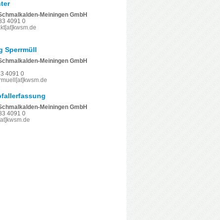
ter
Schmalkalden-Meiningen GmbH
83 4091 0
kt[at]kwsm.de
 Sperrmüll
Schmalkalden-Meiningen GmbH
83 4091 0
rmuell[at]kwsm.de
fallerfassung
Schmalkalden-Meiningen GmbH
83 4091 0
[at]kwsm.de